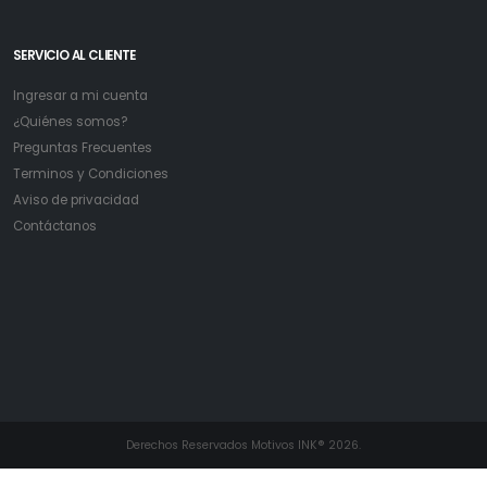
SERVICIO AL CLIENTE
Ingresar a mi cuenta
¿Quiénes somos?
Preguntas Frecuentes
Terminos y Condiciones
Aviso de privacidad
Contáctanos
Derechos Reservados Motivos INK® 2026.