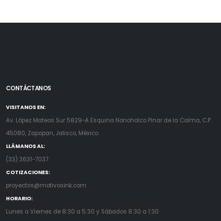
CONTÁCTANOS
VISITANOS EN:
Av. López Mateos Sur 5829-A Esquina Nonohalco Pinar de la Calma, C.P.
45080, Zapopan, Jalisco, México.
LLÁMANOS AL:
(33) 3631-7037
COTIZACIONES:
proyectos@motivosink.com
HORARIO:
Lunes a Viernes de 8:30 a 5:30 y Sábados 8:30 a 1:30