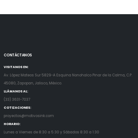
CONTÁCTANOS
VISITANOS EN:
Av. López Mateos Sur 5829-A Esquina Nonohalco Pinar de la Calma, C.P.
45080, Zapopan, Jalisco, México.
LLÁMANOS AL:
(33) 3631-7037
COTIZACIONES:
proyectos@motivosink.com
HORARIO:
Lunes a Viernes de 8:30 a 5:30 y Sábados 8:30 a 1:30