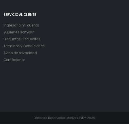
SERVICIO AL CLIENTE
Ingresar a mi cuenta
¿Quiénes somos?
Preguntas Frecuentes
Terminos y Condiciones
Aviso de privacidad
Contáctanos
Derechos Reservados Motivos INK® 2026.