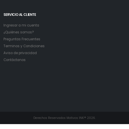
SERVICIO AL CLIENTE
Ingresar a mi cuenta
¿Quiénes somos?
Preguntas Frecuentes
Terminos y Condiciones
Aviso de privacidad
Contáctanos
Derechos Reservados Motivos INK® 2026.