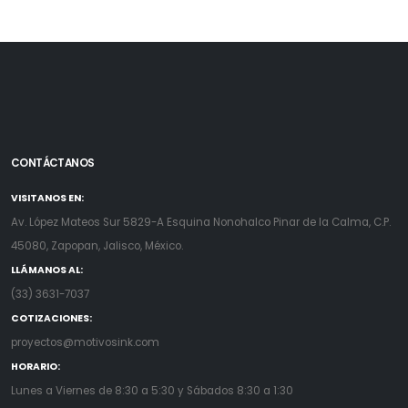
CONTÁCTANOS
VISITANOS EN:
Av. López Mateos Sur 5829-A Esquina Nonohalco Pinar de la Calma, C.P.
45080, Zapopan, Jalisco, México.
LLÁMANOS AL:
(33) 3631-7037
COTIZACIONES:
proyectos@motivosink.com
HORARIO:
Lunes a Viernes de 8:30 a 5:30 y Sábados 8:30 a 1:30