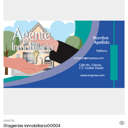
01000752
01agentes inmobiliario00004