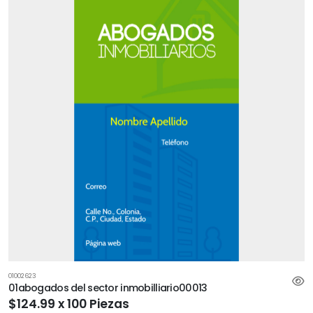
01002623
01abogados del sector inmobilliario00013
$124.99 x 100 Piezas